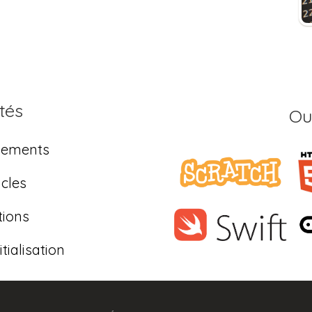
tés
Ou
nements
ucles
tions
tialisation